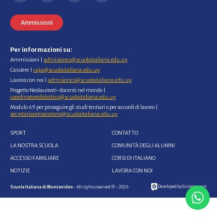
Ammissioni
Per informazioni su:
Ammissioni |
admisiones@scuolaitaliana.edu.uy
Cassiere |
caja@scuolaitaliana.edu.uy
Lavora con noi |
admisiones@scuolaitaliana.edu.uy
Progetto Neolaureati-docenti nel mondo |
coordinatoredidattico@scuolaitaliana.edu.uy
Modulo 69 per proseguire gli studi terziari o per accordi di lavoro |
secretariapreparatorio@scuolaitaliana.edu.uy
SPORT
CONTATTO
LA NOSTRA SCUOLA
COMUNITÀ DEGLI ALUMNI
ACCESSO FAMILIARE
CORSI DI ITALIANO
NOTIZIE
LAVORA CON NOI
Developed by Siniestro.net
Scuola Italiana di Montevideo
- All rights reserved © - 2026