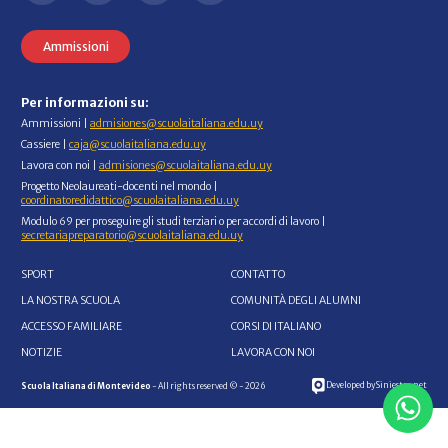
Ammissioni
Per informazioni su:
Ammissioni |
admisiones@scuolaitaliana.edu.uy
Cassiere |
caja@scuolaitaliana.edu.uy
Lavora con noi |
admisiones@scuolaitaliana.edu.uy
Progetto Neolaureati-docenti nel mondo |
coordinatoredidattico@scuolaitaliana.edu.uy
Modulo 69 per proseguire gli studi terziari o per accordi di lavoro |
secretariapreparatorio@scuolaitaliana.edu.uy
SPORT
CONTATTO
LA NOSTRA SCUOLA
COMUNITÀ DEGLI ALUMNI
ACCESSO FAMILIARE
CORSI DI ITALIANO
NOTIZIE
LAVORA CON NOI
Developed by Siniestro.net
Scuola Italiana di Montevideo
- All rights reserved © - 2026