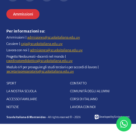
Ammissioni
Per informazioni su:
Ammissioni |
admisiones@scuolaitaliana.edu.uy
Cassiere |
caja@scuolaitaliana.edu.uy
Lavora con noi |
admisiones@scuolaitaliana.edu.uy
Progetto Neolaureati-docenti nel mondo |
coordinatoredidattico@scuolaitaliana.edu.uy
Modulo 69 per proseguire gli studi terziari o per accordi di lavoro |
secretariapreparatorio@scuolaitaliana.edu.uy
SPORT
CONTATTO
LA NOSTRA SCUOLA
COMUNITÀ DEGLI ALUMNI
ACCESSO FAMILIARE
CORSI DI ITALIANO
NOTIZIE
LAVORA CON NOI
Developed by Siniestro.net
Scuola Italiana di Montevideo
- All rights reserved © - 2026